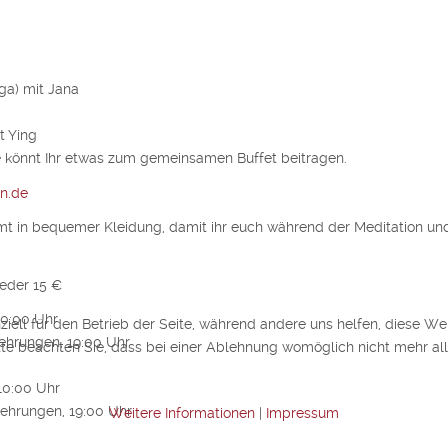
ga) mit Jana
t Ying
 könnt Ihr etwas zum gemeinsamen Buffet beitragen.
n.de
t in bequemer Kleidung, damit ihr euch während der Meditation un
ieder 15 €
10:00 Uhr
ziell für den Betrieb der Seite, während andere uns helfen, diese We
ehrungen, 19:00 Uhr
te beachten Sie, dass bei einer Ablehnung womöglich nicht mehr alle
10:00 Uhr
lehrungen, 19:00 Uhr
Weitere Informationen
|
Impressum