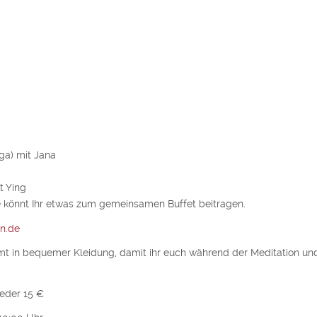
ga) mit Jana
t Ying
 könnt Ihr etwas zum gemeinsamen Buffet beitragen.
n.de
t in bequemer Kleidung, damit ihr euch während der Meditation un
ieder 15 €