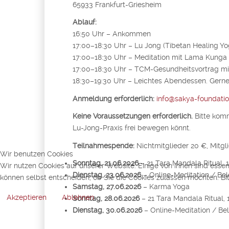
65933 Frankfurt-Griesheim
Ablauf:
16:50 Uhr – Ankommen
17:00–18:30 Uhr – Lu Jong (Tibetan Healing Yo
17:00–18:30 Uhr – Meditation mit Lama Kunga
17:00–18:30 Uhr – TCM-Gesundheitsvortrag mi
18:30–19:30 Uhr – Leichtes Abendessen. Gerne
Anmeldung erforderlich:
info@sakya-foundatio
Keine Voraussetzungen erforderlich.
Bitte komm
Lu-Jong-Praxis frei bewegen könnt.
Teilnahmespende:
Nichtmitglieder 20 €, Mitgl
Wir benutzen Cookies
Sonntag, 21.06.2026
– 21 Tara Mandala Ritual, 
Wir nutzen Cookies auf unserer Website. Einige von ihnen sind essen
Dienstag, 23.06.2026
– Online-Meditation / Bel
können selbst entscheiden, ob Sie die Cookies zulassen möchten. Bit
Samstag, 27.06.2026
– Karma Yoga
Akzeptieren
Ablehnen
Sonntag, 28.06.2026
– 21 Tara Mandala Ritual, 
Dienstag, 30.06.2026
– Online-Meditation / Be